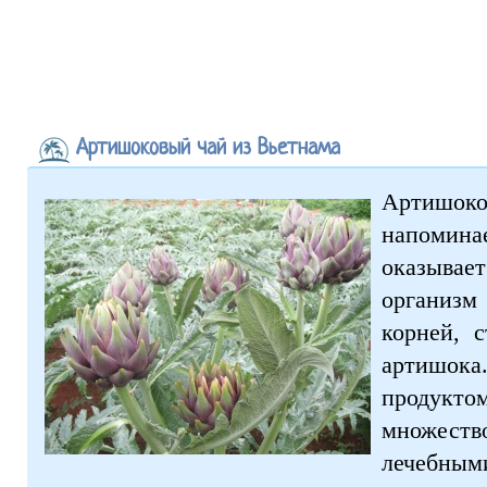
Артишоковый чай из Вьетнама
Артишок
напомина
оказывае
организм
корней, 
артишока
продукт
множест
лечебными