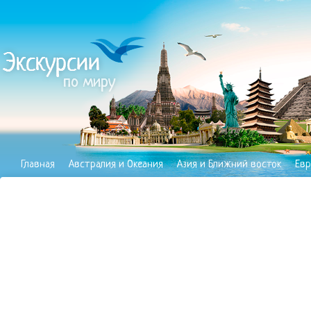
Главная
Австралия и Океания
Азия и Ближний восток
Евр
Полезное