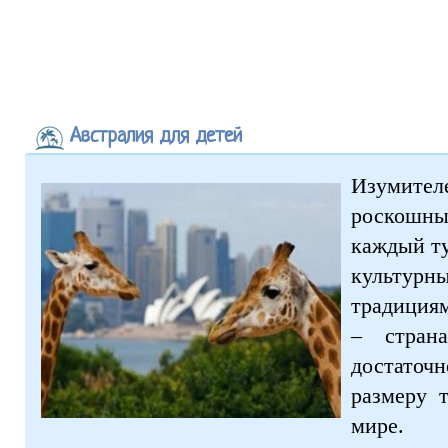
Австралия для детей
Изумител
роскошн
каждый ту
культу
традиция
– стран
достаточн
размеру 
мире.