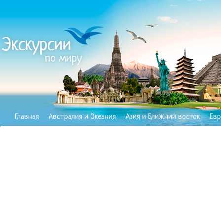
Главная
Австралия и Океания
Азия и Ближний восток
Евр
Полезное