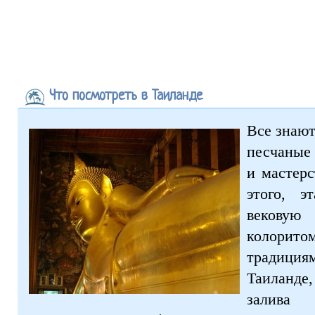
Что посмотреть в Таиланде
Все знают
песчаные 
и мастер
этого, э
вековую
колори
традиция
Таиланд
залива