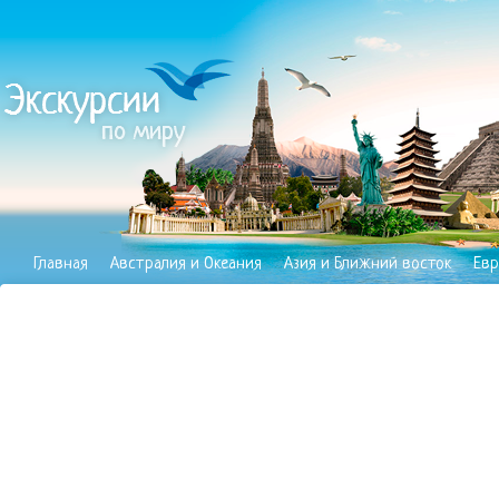
Главная
Австралия и Океания
Азия и Ближний восток
Евр
Полезное