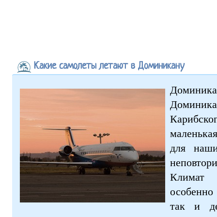
Какие самолеты летают в Доминикану
Доминик
Доминика
Карибско
маленькая
для наши
неповтор
Климат
особенно 
так и д