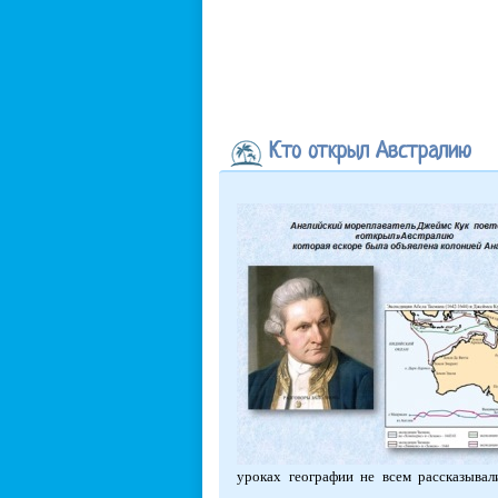
Кто открыл Австралию
уроках географии не всем рассказывал