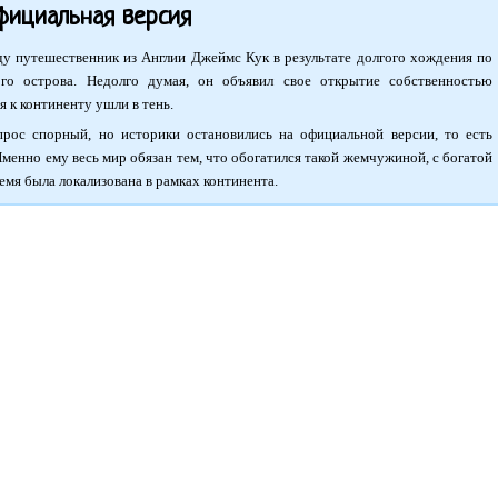
фициальная версия
оду путешественник из Англии Джеймс Кук в результате долгого хождения по
ого острова. Недолго думая, он объявил свое открытие собственностью
 к континенту ушли в тень.
рос спорный, но историки остановились на официальной версии, то есть
менно ему весь мир обязан тем, что обогатился такой жемчужиной, с богатой
емя была локализована в рамках континента.