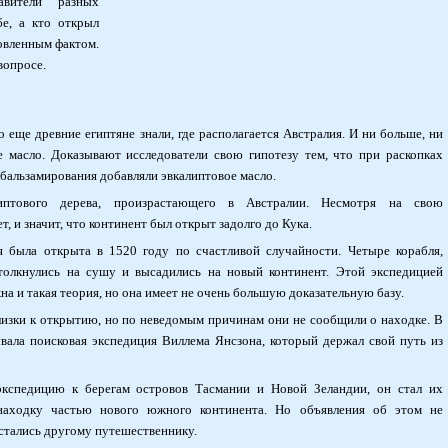
авители разных
бе, а кто открыл
новленным фактом.
вопросе.
еще древние египтяне знали, где располагается Австралия. И ни больше, ни
е масло. Доказывают исследователи свою гипотезу тем, что при раскопках
 бальзамирования добавляли эвкалиптовое масло.
липтового дерева, произрастающего в Австралии. Несмотря на свою
, и значит, что континент был открыт задолго до Кука.
 была открыта в 1520 году по счастливой случайности. Четыре корабля,
толкнулись на сушу и высадились на новый континент. Этой экспедицией
 и такая теория, но она имеет не очень большую доказательную базу.
изки к открытию, но по неведомым причинам они не сообщили о находке. В
вала поисковая экспедиция Виллема Янсзона, который держал свой путь из
кспедицию к берегам островов Тасмании и Новой Зеландии, он стал их
находку частью нового южного континента. Но объявления об этом не
остались другому путешественнику.