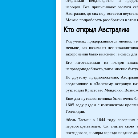
открывали неоднократно и предст
народов. Все приписывают заслуги се
Австралию, до сих пор остается неуста
Можно попробовать разобраться в этом 
Кто открыл Австралию
Ряд ученых придерживаются мнения, что 
меньше, как возили из нее эвкалиптово
захоронений было выяснено: в смесь для
Его изготавливали из плодов эвка
неправдоподобность, такое мнение бытует
По другому предположению, Австралия
следовавшие к «Золотому острову» на
руководил Кристовао Мендонки. Возможна
Еще два путешественника были очень бл
1605 году рядом с континентом проплы
Голландии.
Абель Тасман в 1644 году совершил э
первооткрывателем. Он считал свою 
последовало, и лавры гораздо позднее д