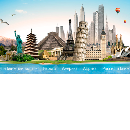
ия и Ближний восток
Европа
Америка
Африка
Россия и Ближ