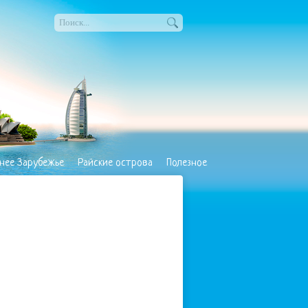
нее Зарубежье
Райские острова
Полезное