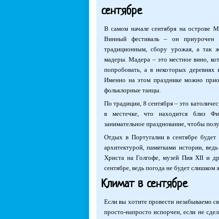
сентябре
В самом начале сентября на острове 
Винный фестиваль – он приурочен 
традиционным, сбору урожая, а так ж
мадеры. Мадера – это местное вино, ко
попробовать, а в некоторых деревнях 
Именно на этом празднике можно прио
фольклорные танцы.
По традиции, 8 сентября – это католич
в местечке, что находится близ Фи
занимательное празднование, чтобы полу
Отдых в Португалии в сентябре будет 
архитектурой, памятками истории, ведь
Христа на Голгофе, музей Пия XII и д
сентябре, ведь погода не будет слишком 
Климат в сентябре
Если вы хотите провести незабываемо св
просто-напросто испорчен, если не сде