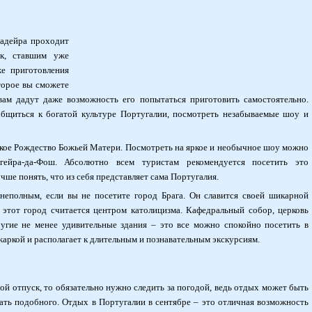
Мадейра проходит
к, ставшим уже
е приготовления
торое вы сможете
вам дадут даже возможность его попытаться приготовить самостоятельно.
бщиться к богатой культуре Португалии, посмотреть незабываемые шоу и
еское Рождество Божьей Матери. Посмотреть на яркое и необычное шоу можно
гейра-да-Фош. Абсолютно всем туристам рекомендуется посетить это
чше понять, что из себя представляет сама Португалия.
неполным, если вы не посетите город Брага. Он славится своей шикарной
 этот город считается центром католицизма. Кафедральный собор, церковь
ругие не менее удивительные здания – это все можно спокойно посетить в
жаркой и располагает к длительным и познавательным экскурсиям.
ой отпуск, то обязательно нужно следить за погодой, ведь отдых может быть
лать подобного. Отдых в Португалии в сентябре – это отличная возможность