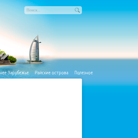
нее Зарубежье
Райские острова
Полезное