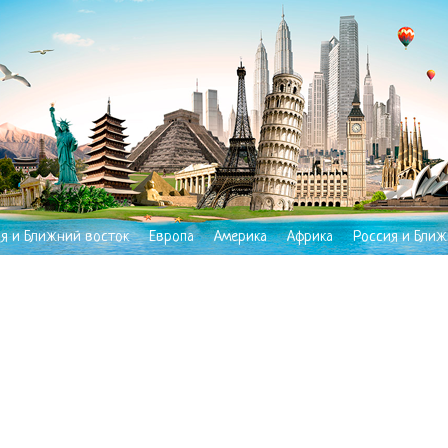
ия и Ближний восток
Европа
Америка
Африка
Россия и Ближ