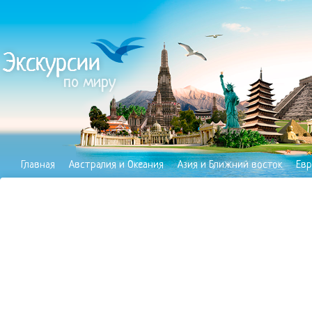
Главная
Австралия и Океания
Азия и Ближний восток
Евр
Полезное